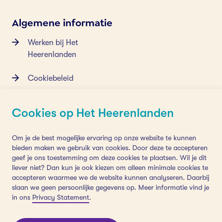
Algemene informatie
Werken bij Het
Heerenlanden
Cookiebeleid
Privacy
Cookies op Het Heerenlanden
Contact
Om je de best mogelijke ervaring op onze website te kunnen
bieden maken we gebruik van cookies. Door deze te accepteren
Eksterlaan 48
geef je ons toestemming om deze cookies te plaatsen. Wil je dit
liever niet? Dan kun je ook kiezen om alleen minimale cookies te
4143 AC Leerdam
accepteren waarmee we de website kunnen analyseren. Daarbij
slaan we geen persoonlijke gegevens op. Meer informatie vind je
0345 61 35 31
in ons
Privacy Statement
.
info.hetheerenlanden@vanoranje.nl