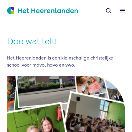
Skip
Skip
Go to the homepage
to
to
Ope
the
content
footer
men
Doe wat telt!
Het Heerenlanden is een kleinschalige christelijke
school voor mavo, havo en vwo.