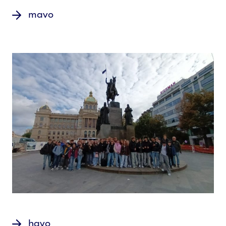
mavo
havo